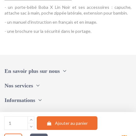
- un porte-bébé Boba X Lin Noir et ses accessoires : capuche,
attache sac à main, poche zippée latérale, extension pour bambin.
- un manuel d'instruction en français et en image.
- une brochure sur la sécurité dans le portage.
Couleur
Noir
Référence
Porte-bébé BOBA X - Lin Noir Boba
En savoir plus sur nous
Nos services
Informations
Une question, un conseil ?
Ajouter au panier
Suivez-nous