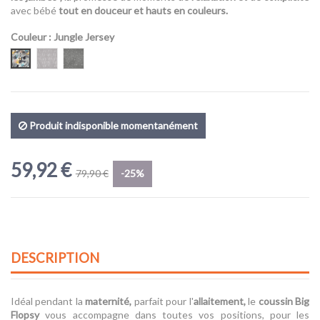
avec bébé
tout en douceur et hauts en couleurs.
Couleur
: Jungle Jersey
Jungle Jersey
Tiny
Stella
Produit indisponible momentanément
59,92 €
79,90 €
-25%
DESCRIPTION
Idéal pendant la
maternité,
parfait pour l'
allaitement,
le
coussin Big
Flopsy
vous accompagne dans toutes vos positions, pour les