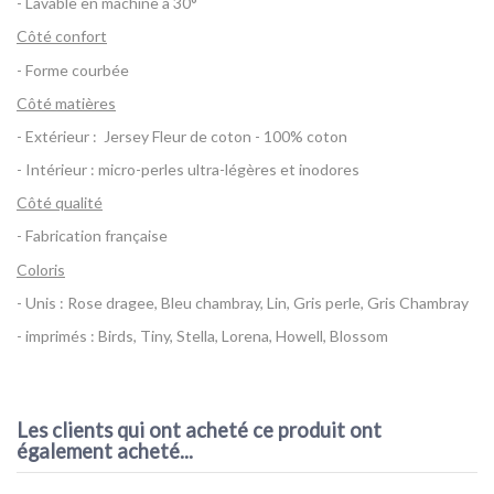
- Lavable en machine à 30°
Côté confort
- Forme courbée
Côté matières
- Extérieur : Jersey Fleur de coton - 100% coton
- Intérieur : micro-perles ultra-légères et inodores
Côté qualité
- Fabrication française
Coloris
- Unis : Rose dragee, Bleu chambray, Lin, Gris perle, Gris Chambray
- imprimés : Birds, Tiny, Stella, Lorena, Howell, Blossom
Référence
Coussin Big Flopsy Beaba
EAN13
3660950073881
Les clients qui ont acheté ce produit ont
également acheté...