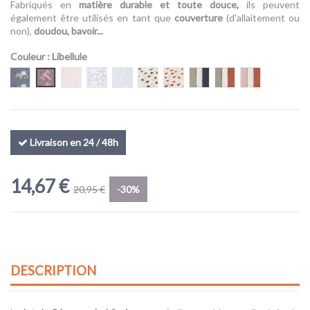
Fabriqués en
matière durable et toute douce,
ils peuvent
également être utilisés en tant que
couverture
(d'allaitement ou
non),
doudou, bavoir...
Couleur
: Libellule
Tracteur
Libellule
Rose
Chinchilla
Raton Laveur
Little Forest Olive
Little Forest Rose Poudré
Olive, Blanc, Bleu
Olive, Blanc, Rouille
Rose Poudré, 
Livraison en 24 / 48h
14,67 €
20,95 €
-30%
DESCRIPTION