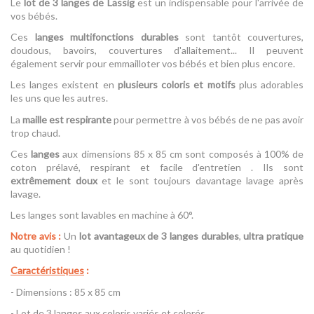
Le
lot de 3 langes de Lässig
est un indispensable pour l'arrivée de
vos bébés.
Ces
langes multifonctions durables
sont tantôt couvertures,
doudous, bavoirs, couvertures d'allaitement... Il peuvent
également servir pour emmailloter vos bébés et bien plus encore.
Les langes existent en
plusieurs coloris et motifs
plus adorables
les uns que les autres.
La
maille est respirante
pour permettre à vos bébés de ne pas avoir
trop chaud.
Ces
langes
aux dimensions 85 x 85 cm sont composés à 100% de
coton prélavé, respirant et facile d'entretien . Ils sont
extrêmement doux
et le sont toujours davantage lavage après
lavage.
Les langes sont lavables en machine à 60°.
Notre avis :
Un
lot avantageux de 3 langes durables
,
ultra pratique
au quotidien !
Caractéristiques
:
- Dimensions : 85 x 85 cm
- Lot de 3 langes aux coloris variés et colorés