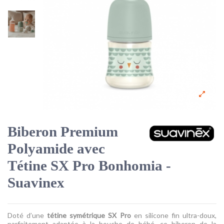
Biberon Premium
Polyamide avec
Tétine SX Pro Bonhomia -
Suavinex
Doté d’une
tétine symétrique SX Pro
en silicone fin ultra-doux,
parfaitement adaptée à la bouche de bébé, ce biberon de la