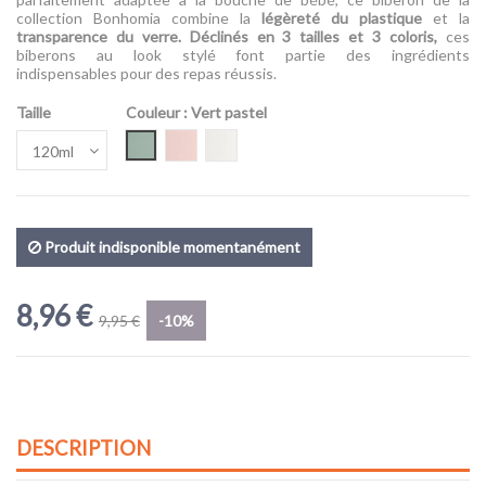
collection Bonhomia combine la
légèreté du plastique
et la
transparence du verre. Déclinés en 3 tailles et 3 coloris,
ces
biberons au look stylé font partie des ingrédients
indispensables pour des repas réussis.
Taille
Couleur
: Vert pastel
Vert pastel
Rose pastel
Gris pastel
Produit indisponible momentanément
8,96 €
9,95 €
-10%
DESCRIPTION