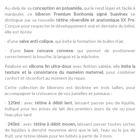
Au-delà de sa
conception en polyamide,
qui le rend léger et facile à
manipuler, ce
biberon Premium Bonhomia signé Suavinex
se
distingue par sa nouvelle
tétine réversible et anatomique SX Pro
.
Conçue pour respecter le développement oral et dentaire du bébé,
elle est dotée
- d’une
valve anti-colique
, qui évite la formation de bulles d’air.
- d’une
base concave convexe
, qui permet de positionner
correctement la bouche, la langue et la mâchoire.
Réalisée en
silicone fin ultra-doux
avec finition sablée, elle
imite la
texture et la consistance du mamelon maternel
, pour combiner
confort et réconfort au moment du repas.
Cette collection de biberons est déclinée en trois tailles, pour
accompagner la croissance de vos jumelles et jumeaux :
-
120ml
: avec
tétine à débit lent
, laissant passer peu de liquide,
indiqué pour les prises de lait des premiers jours de vie ou pour
l’eau plus tard
-
240ml
: avec
tétine à débit moyen,
laissant passer toutes sortes
de liquides à densité moyenne ainsi que le lait, l'eau ou le jus de
fruit. une tétine idéale pour les bébés à partir de 3 mois.