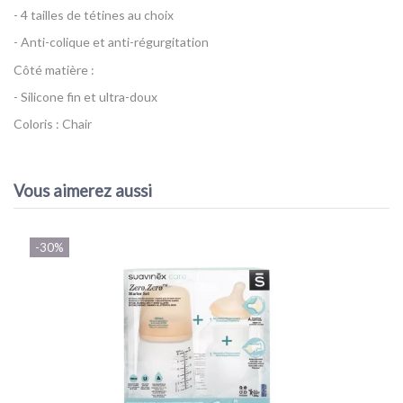
- 4 tailles de tétines au choix
- Anti-colique et anti-régurgitation
Côté matière :
- Silicone fin et ultra-doux
Coloris : Chair
Référence
Lot de 2 tétines Zéro-Zéro Suavinex
EAN13
8426420051200
Vous aimerez aussi
-30%