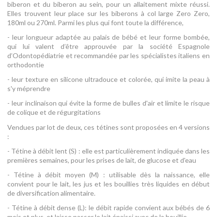
biberon et du biberon au sein, pour un allaitement mixte réussi.
Elles trouvent leur place sur les biberons à col large Zero Zero,
180ml ou 270ml. Parmi les plus qui font toute la différence,
- leur longueur adaptée au palais de bébé et leur forme bombée,
qui lui valent d’être approuvée par la société Espagnole
d’Odontopédiatrie et recommandée par les spécialistes italiens en
orthodontie
- leur texture en silicone ultradouce et colorée, qui imite la peau à
s'y méprendre
- leur inclinaison qui évite la forme de bulles d'air et limite le risque
de colique et de régurgitations
Vendues par lot de deux, ces tétines sont proposées en 4 versions
:
- Tétine à débit lent (S) : elle est particulièrement indiquée dans les
premières semaines, pour les prises de lait, de glucose et d'eau
- Tétine à débit moyen (M) : utilisable dès la naissance, elle
convient pour le lait, les jus et les bouillies très liquides en début
de diversification alimentaire.
- Tétine à débit dense (L): le débit rapide convient aux bébés de 6
mois et plus, et laisse passer le lait épaissi avec de la bouillie