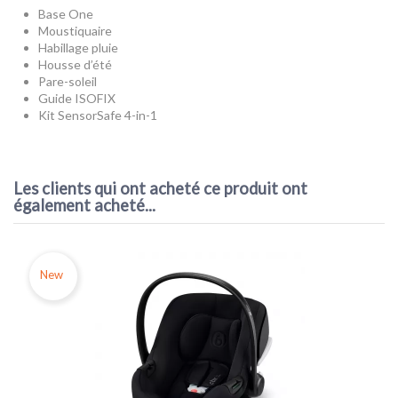
Base One
Moustiquaire
Habillage pluie
Housse d’été
Pare-soleil
Guide ISOFIX
Kit SensorSafe 4-in-1
Couleur
Gris
Les clients qui ont acheté ce produit ont
Référence
521003593
également acheté...
New