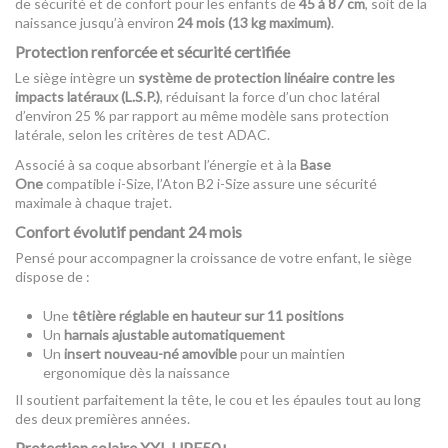
de sécurité et de confort pour les enfants de
45 à 87 cm
, soit de la
naissance jusqu’à environ
24 mois (13 kg maximum)
.
Protection renforcée et sécurité certifiée
Le siège intègre un
système de protection linéaire contre les
impacts latéraux (L.S.P.)
, réduisant la force d’un choc latéral
d’environ 25 % par rapport au même modèle sans protection
latérale, selon les critères de test ADAC.
Associé à sa coque absorbant l’énergie et à la
Base
One
compatible i-Size, l’Aton B2 i-Size assure une sécurité
maximale à chaque trajet.
Confort évolutif pendant 24 mois
Pensé pour accompagner la croissance de votre enfant, le siège
dispose de :
Une
têtière réglable en hauteur sur 11 positions
Un
harnais ajustable automatiquement
Un
insert nouveau-né amovible
pour un maintien
ergonomique dès la naissance
Il soutient parfaitement la tête, le cou et les épaules tout au long
des deux premières années.
Protection solaire XXL UPF50+