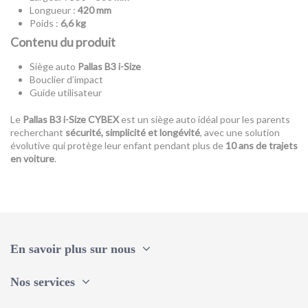
Longueur :
420 mm
Poids :
6,6 kg
Contenu du produit
Siège auto
Pallas B3 i-Size
Bouclier d’impact
Guide utilisateur
Le
Pallas B3 i-Size CYBEX
est un siège auto idéal pour les parents
recherchant
sécurité, simplicité et longévité
, avec une solution
évolutive qui protège leur enfant pendant plus de
10 ans de trajets
en voiture
.
Référence
523001237
ean13
4063846432035
En savoir plus sur nous
Nos services