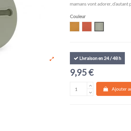
mamans vont adorer, d’autant p
Couleur
Moutarde
Terracota
vert kaki
Livraison en 24 / 48 h
9,95 €
Ajouter a