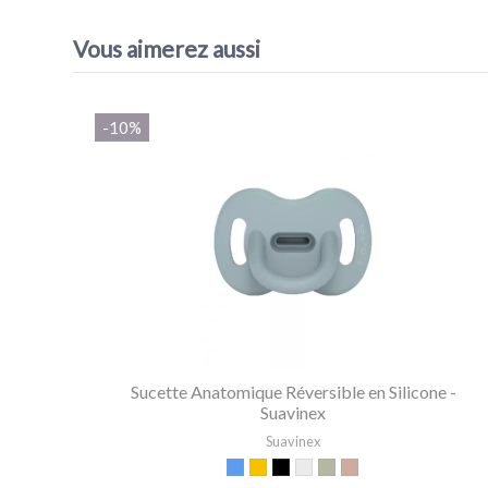
EAN13
8426420081412
Vous aimerez aussi
-10%
Sucette Anatomique Réversible en Silicone -
Suavinex
Suavinex
Bleu
Moutarde
Terracota
Transparent
Vert armée
Nude