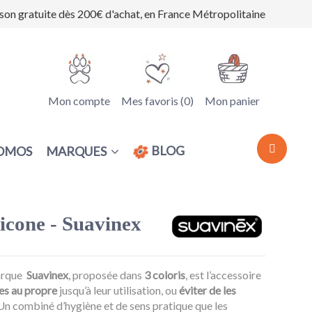
ison gratuite dès 200€ d'achat, en France Métropolitaine
Mon compte
Mes favoris (
0
)
Mon panier
BLOG
MARQUES
OMOS
licone - Suavinex
arque
Suavinex
, proposée dans
3 coloris
, est l’accessoire
es au propre
jusqu’à leur utilisation, ou
éviter de les
 Un combiné d’hygiène et de sens pratique que les