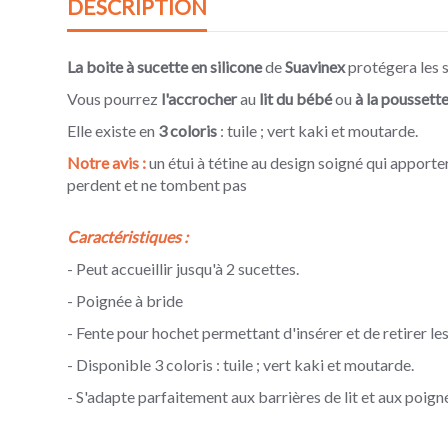
DESCRIPTION
La boite à sucette
en silicone
de
Suavinex
protégera les 
Vous pourrez
l'accrocher
au
lit du bébé
ou
à la poussett
Elle existe en
3 coloris
:
tuile ;
vert kaki et moutarde.
Notre avis :
un étui à tétine au design soigné qui apporter
perdent et ne tombent pas
Caractéristiques :
- Peut accueillir jusqu'à 2 sucettes.
-
Poignée à bride
-
Fente pour hochet permettant d'insérer et de retirer les
-
Disponible 3 coloris :
tuile ;
vert kaki et moutarde.
-
S'adapte parfaitement aux barrières de lit et aux poig
Référence
Porte-Sucette essence - Silicone - Suavinex