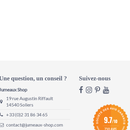
Une question, un conseil ?
Suivez-nous
Jumeaux Shop
19 rue Augustin Riffault
14540 Soliers
+33 (0)2 31 86 34 65
9.7
/10
contact@jumeaux-shop.com
730 AVIS