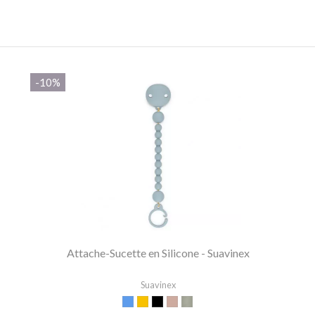
-10%
Attache-Sucette en Silicone - Suavinex
Suavinex
Bleu
Moutarde
Terracota
Nude
vert kaki