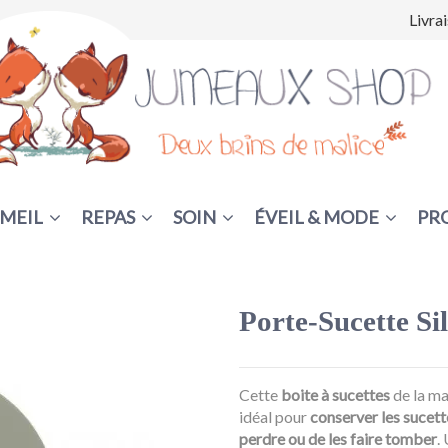
Livra
MEIL
REPAS
SOIN
ÉVEIL & MODE
PR
Porte-Sucette Si
Cette
boite à sucettes
de la m
idéal pour
conserver les sucett
perdre ou de les faire tomber
.