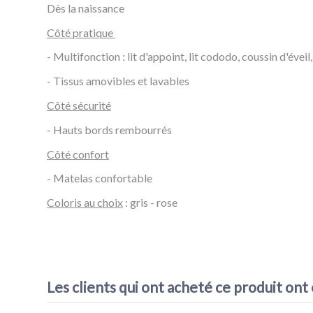
Dès la naissance
Côté pratique
- Multifonction : lit d'appoint, lit cododo, coussin d'éveil
- Tissus amovibles et lavables
Côté sécurité
- Hauts bords rembourrés
Côté confort
- Matelas confortable
Coloris au choix
: gris - rose
Référence
Nest Constallation Tuc Tuc
Les clients qui ont acheté ce produit ont