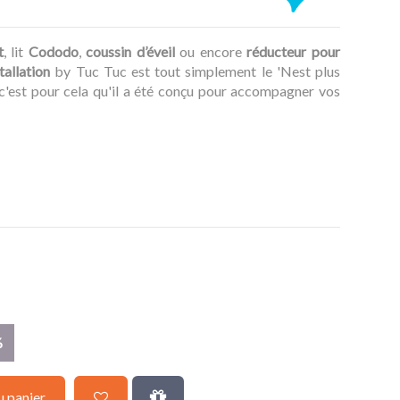
t
, lit
Cododo
,
coussin d’éveil
ou encore
réducteur pour
allation
by Tuc Tuc est tout simplement le 'Nest plus
 c'est pour cela qu'il a été conçu pour accompagner vos
%
u panier