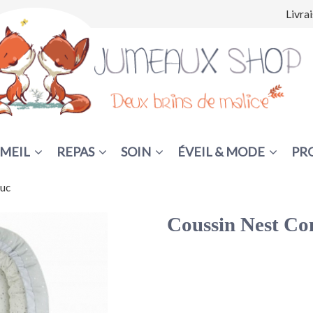
Livra
MEIL
REPAS
SOIN
ÉVEIL & MODE
PR
Tuc
Coussin Nest Con