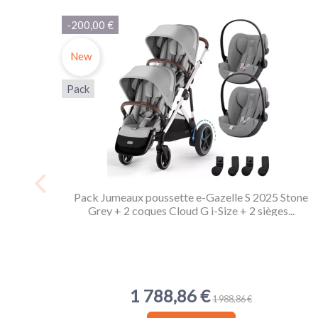
-200,00 €
New
Pack
Pack Jumeaux poussette e-Gazelle S 2025 Stone
Grey + 2 coques Cloud G i-Size + 2 sièges...
1 788,86 €
1 988,86 €