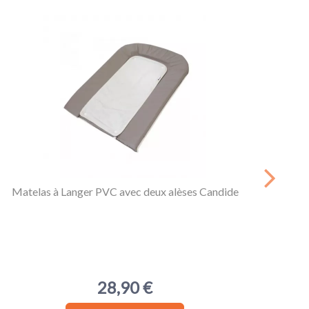
-20%
Matelas à Langer PVC avec deux alèses Candide
Camé
28,90 €