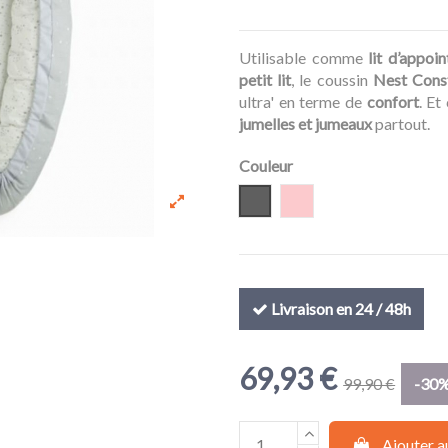
Utilisable comme
lit d’appoin
petit lit
, le coussin
Nest Const
ultra' en terme de
confort
. Et
jumelles et jumeaux
partout.
Couleur
Gris
Pink
Livraison en 24 / 48h
69,93 €
99,90 €
-30
Ajouter a