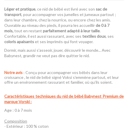
Léger et pratique
, ce nid de bébé est livré avec son
sac de
transport
, pour accompagner vos jumelles et jumeaux partout ;
dans leur chambre, chez la nourrice, ou encore chez les amis.
Ouvrable au niveau des pieds, il pourra les accueillir
de 0 à 7
mois,
tout en restant
parfaitement adapté à leur taille
.
Confortable, il est aussi rassurant, avec ses
textiles doux
, ses
coloris apaisants
et ses imprimés qui font voyager.
Dormir, mais aussi s'asseoir, jouer, découvrir le monde... Avec
Babynest, grandir ne veut pas dire quitter le nid.
Notre avis
: Conçu pour accompagner vos bébés dans leur
croissance , le nid de bébé signé Voksi s'emmène partout, et leur
offre un environnement rassurant et familier, où qu'ils soient.
Caractéristiques techniques du nid de bébé Babynest Premium de
marque Vorski
:
Age : 0 à 7 mois
Composition
- Extérieur : 100 % coton