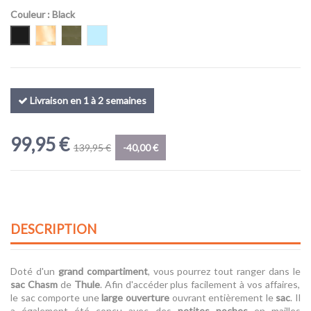
Couleur
: Black
Black
Gold
Olivine
Pond
Livraison en 1 à 2 semaines
99,95 €
139,95 €
-40,00 €
DESCRIPTION
Doté d'un
grand compartiment
, vous pourrez tout ranger dans le
sac Chasm
de
Thule
. Afin d'accéder plus facilement à vos affaires,
le sac comporte une
large ouverture
ouvrant entièrement le
sac
. Il
a également été conçu avec des
petites poches
en mailles