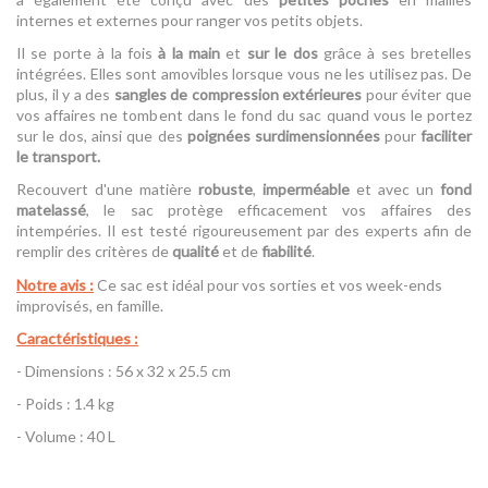
internes et externes pour ranger vos petits objets.
Il se porte à la fois
à la main
et
sur le dos
grâce à ses bretelles
intégrées. Elles sont amovibles lorsque vous ne les utilisez pas. De
plus, il y a des
sangles de compression extérieures
pour éviter que
vos affaires ne tombent dans le fond du sac quand vous le portez
sur le dos, ainsi que des
poignées surdimensionnées
pour
faciliter
le transport.
Recouvert d'une matière
robuste
,
imperméable
et avec un
fond
matelassé
, le sac protège efficacement vos affaires des
intempéries. Il est testé rigoureusement par des experts afin de
remplir des critères de
qualité
et de
fiabilité
.
Notre avis :
Ce sac est idéal pour vos sorties et vos week-ends
improvisés, en famille.
Caractéristiques :
- Dimensions : 56 x 32 x 25.5 cm
- Poids : 1.4 kg
- Volume : 40 L
Référence
Sac Chasm 40L Thule