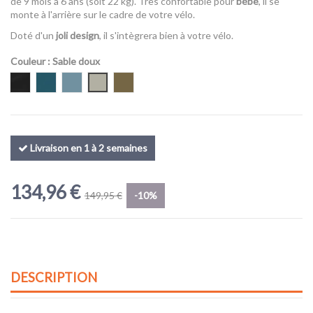
de 9 mois à 6 ans (soit 22 kg). Très confortable pour
bébé
, il se
monte à l'arrière sur le cadre de votre vélo.
Doté d'un
joli design
, il s'intègrera bien à votre vélo.
Couleur
: Sable doux
Midnight Black
Majolica Blue
Bleu moyen
Sable doux
Vert nutria
Livraison en 1 à 2 semaines
134,96 €
149,95 €
-10%
DESCRIPTION