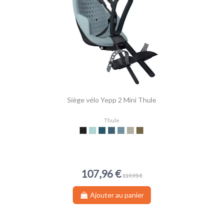
Siège vélo Yepp 2 Mini Thule
Thule
Midnight Black
Alaska
Majolica Blue
Aegen Blue
Bleu moyen
Sable doux
Vert nutria
107,96 €
119,95 €
Ajouter au panier