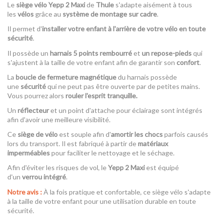
Le
siège vélo Yepp 2 Maxi
de
Thule
s'adapte aisément à tous
les
vélos
grâce au
système de montage sur cadre
.
Il permet d'
installer votre enfant à l'arrière de votre vélo
en toute
sécurité
.
Il possède un
harnais 5 points rembourré
et
un repose-pieds
qui
s'ajustent à la taille de votre enfant afin de garantir son
confort
.
La
boucle de fermeture magnétique
du harnais possède
une
sécurité
qui ne peut pas être ouverte par de petites mains.
Vous pourrez alors
rouler l'esprit tranquille.
Un
réflecteur
et un point d'attache pour éclairage sont intégrés
afin d'avoir une meilleure visibilité.
Ce
siège de vélo
est souple afin d'
amortir les chocs
parfois causés
lors du transport. Il est fabriqué à partir de
matériaux
imperméables
pour faciliter le nettoyage et le séchage.
Afin d'éviter les risques de vol, le
Yepp 2 Maxi
est équipé
d'un
verrou intégré
.
Notre avis :
À la fois pratique et confortable, ce siège vélo s'adapte
à la taille de votre enfant pour une utilisation durable en toute
sécurité.