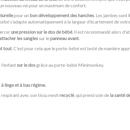
un nouveau-né pour un maximum de confort.
turelle
pour un
bon développement des hanches
. Les jambes sont
-bébé s'adapte automatiquement à la largeur d'écartement de votre 
xercer
une pression sur le dos de bébé
. Il est recommandé alors d'a
attacher les sangles
sur le
panneau avant
.
nt tout
. C'est pour cela que le porte-bébé est testé de manière appr
r l'enfant
sur le dos
grâce au porte-bébé Minimonkey.
 à linge et à bas régime.
 respirant avec son tissu mesh
recyclé
, qui prend soin de
la santé d