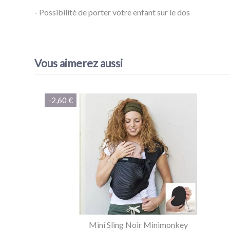
- Possibilité de porter votre enfant sur le dos
Référence
Porte-bébé BABY Carrier Minimonkey
EAN13
8718144964080
Vous aimerez aussi
-2,60 €
Mini Sling Noir Minimonkey