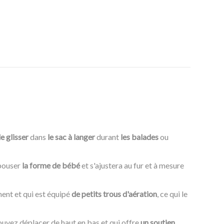
le glisser
dans
le sac à langer
durant
les balades
ou
épouser
la forme de bébé
et s'ajustera au fur et à mesure
ment et qui est équipé
de petits trous d'aération
, ce qui le
ouvez déplacer de haut en bas et qui offre
un soutien