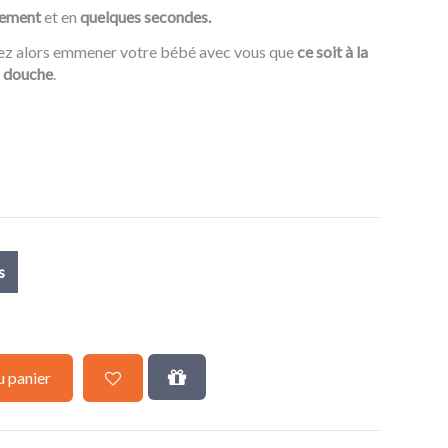
ilement
et en
quelques secondes.
rez alors emmener votre bébé avec vous que
ce soit à la
a douche
.
s
u panier