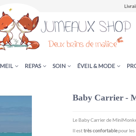
Livra
MEIL
REPAS
SOIN
ÉVEIL & MODE
PR
Baby Carrier -
Le Baby Carrier de MiniMonk
Il est
très confortable
pour les 