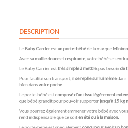
DESCRIPTION
Le
Baby Carrier
est
un porte-bébé
de la marque
Minimo
Avec
sa maille douce
et
respirante
, votre bébé se sentir
Le Baby Carrier est
très simple à mettre
, pas besoin
de f
Pour facilité son transport, il
se replie sur lui même
dans l
bien
dans votre poche
.
Le porte-bébé est
composé d'un tissu légèrement exten
que bébé grandit pour pouvoir supporter
jusqu'à 15 kg
Vous pourrez également emmener votre bébé avec vou
rend indispensable que ce soit
en été ou à la maison.
Le porte-bébé est spécialement
conçu pour avoir un bon