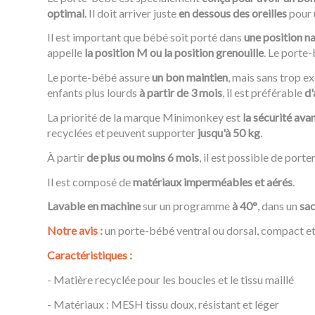
optimal
. Il doit arriver juste
en dessous des oreilles
pour 
Il est important que bébé soit porté dans
une position na
appelle
la position M ou la position grenouille
. Le porte
Le porte-bébé assure
un bon maintien
, mais sans trop e
enfants plus lourds
à partir de 3 mois
, il est préférable
d'
La priorité de la marque Minimonkey est
la sécurité ava
recyclées et peuvent supporter
jusqu'à 50 kg
.
À partir
de plus ou moins 6 mois
, il est possible de porte
Il est composé de
matériaux imperméables et aérés
.
Lavable en machine
sur un programme
à 40°
, dans un
sac
Notre avis :
un porte-bébé ventral ou dorsal, compact et
Caractéristiques :
- Matière recyclée pour les boucles et le tissu maillé
- Matériaux : MESH tissu doux, résistant et léger