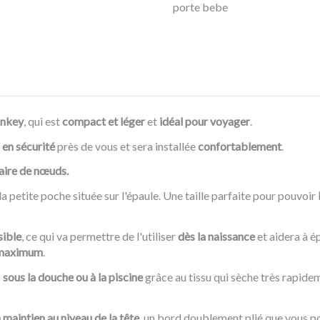
porte bebe
nkey
, qui est
compact et léger
et
idéal pour voyager
.
a
en sécurité
près de vous et sera installée
confortablement
.
aire de nœuds.
a petite poche située sur l'épaule. Une taille parfaite pour pouvoir
sible
, ce qui va permettre de l'utiliser
dès la naissance
et aidera à 
 maximum
.
s
sous la douche ou à la piscine
grâce au tissu qui sèche très rapide
 maintien au niveau de la tête
, un bord doublement plié que vous p