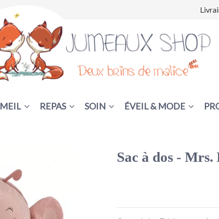
Livra
MEIL
REPAS
SOIN
ÉVEIL & MODE
PR
Sac à dos - Mrs. 