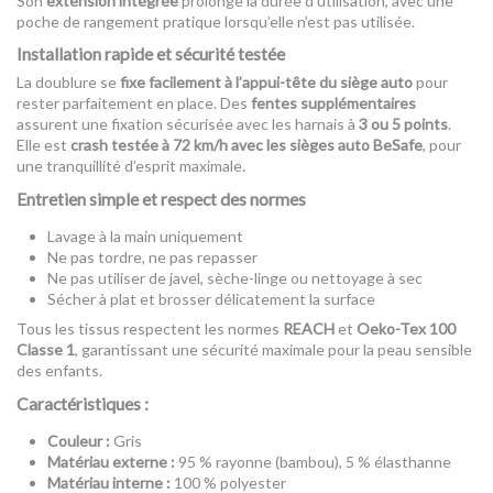
Son
extension intégrée
prolonge la durée d’utilisation, avec une
poche de rangement pratique lorsqu’elle n’est pas utilisée.
Installation rapide et sécurité testée
La doublure se
fixe facilement à l’appui-tête du siège auto
pour
rester parfaitement en place. Des
fentes supplémentaires
assurent une fixation sécurisée avec les harnais à
3 ou 5 points
.
Elle est
crash testée à 72 km/h avec les sièges auto BeSafe
, pour
une tranquillité d’esprit maximale.
Entretien simple et respect des normes
Lavage à la main uniquement
Ne pas tordre, ne pas repasser
Ne pas utiliser de javel, sèche-linge ou nettoyage à sec
Sécher à plat et brosser délicatement la surface
Tous les tissus respectent les normes
REACH
et
Oeko-Tex 100
Classe 1
, garantissant une sécurité maximale pour la peau sensible
des enfants.
Caractéristiques :
Couleur :
Gris
Matériau externe :
95 % rayonne (bambou), 5 % élasthanne
Matériau interne :
100 % polyester