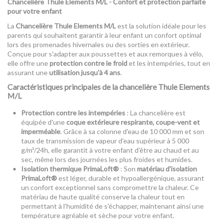
Chancelière Thule Elements M/L - Confort et protection parfaite
pour votre enfant
La
Chancelière Thule Elements M/L
est la solution idéale pour les
parents qui souhaitent garantir à leur enfant un confort optimal
lors des promenades hivernales ou des sorties en extérieur.
Conçue pour s'adapter aux poussettes et aux remorques à vélo,
elle offre une
protection contre le froid
et les intempéries, tout en
assurant une
utilisation jusqu'à 4 ans
.
Caractéristiques principales de la chancelière Thule Elements
M/L
Protection contre les intempéries
: La chancelière est
équipée d'une
coque extérieure respirante, coupe-vent et
imperméable
. Grâce à sa colonne d'eau de 10 000 mm et son
taux de transmission de vapeur d'eau supérieur à 5 000
g/m²/24h, elle garantit à votre enfant d'être au chaud et au
sec, même lors des journées les plus froides et humides.
Isolation thermique PrimaLoft®
: Son
matériau d'isolation
PrimaLoft®
est léger, durable et hypoallergénique, assurant
un confort exceptionnel sans compromettre la chaleur. Ce
matériau de haute qualité conserve la chaleur tout en
permettant à l'humidité de s'échapper, maintenant ainsi une
température agréable et sèche pour votre enfant.