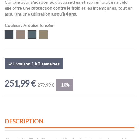
Conçue pour s'adapter aux poussettes et aux remorques à vélo,
elle offre une
protection contre le froid
et les intempéries, tout en
assurant une
utilisation jusqu'à 4 ans
.
Couleur
: Ardoise foncée
Noir
Taupe teintée
Ardoise foncée
Kaki délavé
Livraison 1 à 2 semaines
251,99 €
279,99 €
-10%
DESCRIPTION