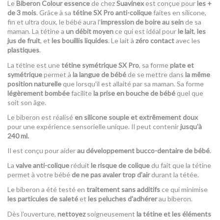
Le
Biberon Colour essence
de chez
Suavinex
est conçue pour
les +
de 3 mois
. Grâce à sa
tétine SX Pro anti-colique
faites en silicone,
fin et ultra doux, le bébé aura l'
impression de boire au sein
de sa
maman. La tétine a
un débit moyen
ce qui est idéal pour
le lait
,
les
jus de fruit
, et
les bouillis liquides
. Le lait à
zéro contact
avec les
plastiques
.
La tétine est une
tétine symétrique SX Pro
, sa forme
plate et
symétrique
permet à
la langue de bébé
de se mettre dans
la même
position naturelle
que lorsqu'il est allaité par sa maman. Sa forme
légèrement bombée
facilite
la prise en bouche de bébé
quel que
soit son âge.
Le biberon est réalisé
en silicone souple et extrêmement doux
pour une expérience sensorielle unique. Il peut contenir
jusqu'à
240 ml.
Il est conçu pour aider
au développement bucco-dentaire de bébé
.
La
valve anti-colique
réduit
le risque de colique
du fait que la tétine
permet à votre bébé
de ne pas avaler trop d'air
durant la tétée.
Le biberon a été testé en
traitement sans additifs
ce qui minimise
les particules de saleté
et
les peluches d'adhérer
au biberon.
Dès l'ouverture,
nettoyez
soigneusement
la tétine et les éléments