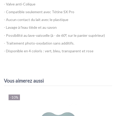
- Valve anti-Colique
- Compatible seulement avec Tétine SX Pro
- Aucun contact du lait avec le plastique
- Lavage à l'eau tiède et au savon
- Possibilité au lave-vaisselle (à - de 60°, sur le panier supérieur)
- Traitement photo-oxydation sans additifs.
- Disponible en 4 coloris : vert, bleu, transparent et rose
Référence
Biberon Silicone Colour Essence 240 ml - Suavinex
EAN13
8426420081207
Vous aimerez aussi
-10%