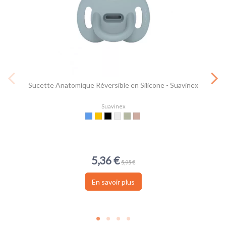
Sucette Anatomique Réversible en Silicone - Suavinex
Suavinex
Bleu
Moutarde
Terracota
Transparent
Vert armée
Nude
5,36 €
5,95 €
En savoir plus