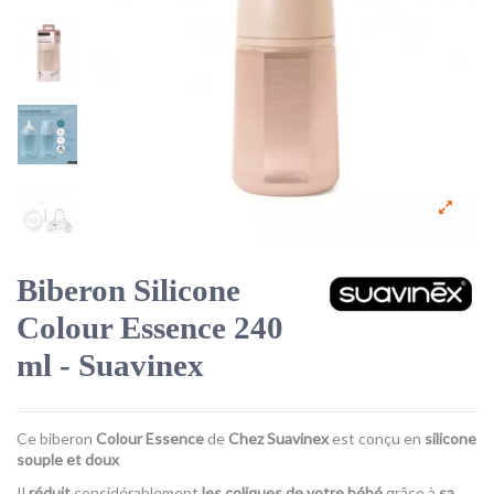
Biberon Silicone
Colour Essence 240
ml - Suavinex
Ce biberon
Colour Essence
de
Chez Suavinex
est conçu en
silicone
souple et doux
Il
réduit
considérablement
les coliques de votre bébé
grâce à
sa