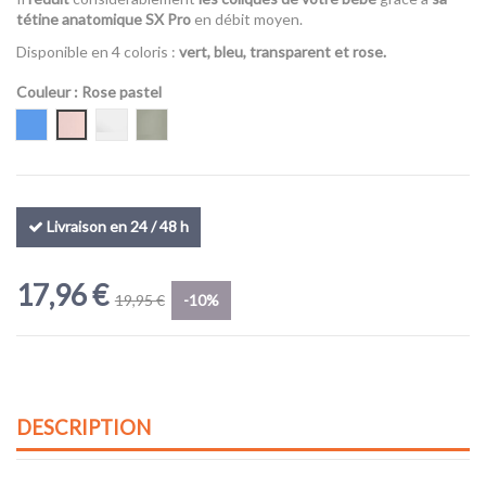
tétine anatomique SX Pro
en débit moyen.
Disponible en 4 coloris :
vert, bleu, transparent et rose.
Couleur
: Rose pastel
Bleu
Rose pastel
Transparent
vert kaki
Livraison en 24 / 48 h
17,96 €
19,95 €
-10%
DESCRIPTION