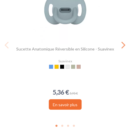
Sucette Anatomique Réversible en Silicone - Suavinex
Suavinex
Bleu
Moutarde
Terracota
Transparent
Vert armée
Nude
5,36 €
5,95 €
En savoir plus