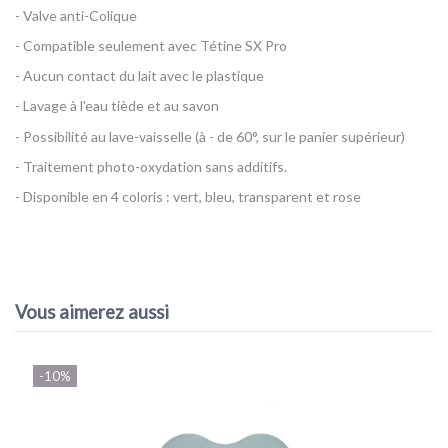
- Valve anti-Colique
- Compatible seulement avec Tétine SX Pro
- Aucun contact du lait avec le plastique
- Lavage à l'eau tiède et au savon
- Possibilité au lave-vaisselle (à - de 60°, sur le panier supérieur)
- Traitement photo-oxydation sans additifs.
- Disponible en 4 coloris : vert, bleu, transparent et rose
Référence
Biberon Silicone Colour Essence 240 ml - Suavinex
EAN13
8426420081207
Vous aimerez aussi
-10%