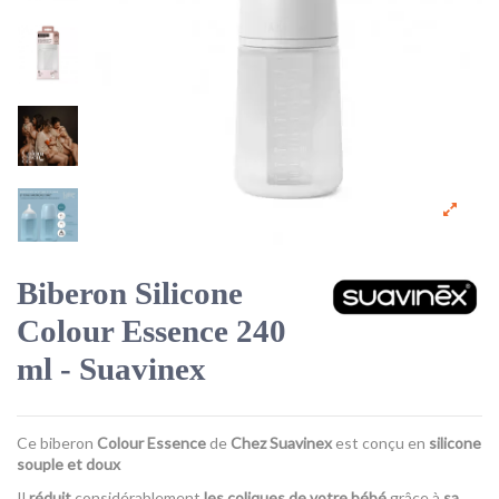
Biberon Silicone
Colour Essence 240
ml - Suavinex
Ce biberon
Colour Essence
de
Chez Suavinex
est conçu en
silicone
souple et doux
Il
réduit
considérablement
les coliques de votre bébé
grâce à
sa