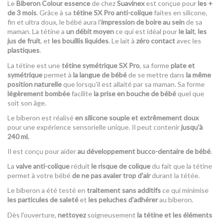
Le
Biberon Colour essence
de chez
Suavinex
est conçue pour
les +
de 3 mois
. Grâce à sa
tétine SX Pro anti-colique
faites en silicone,
fin et ultra doux, le bébé aura l'
impression de boire au sein
de sa
maman. La tétine a
un débit moyen
ce qui est idéal pour
le lait
,
les
jus de fruit
, et
les bouillis liquides
. Le lait à
zéro contact
avec les
plastiques
.
La tétine est une
tétine symétrique SX Pro
, sa forme
plate et
symétrique
permet à
la langue de bébé
de se mettre dans
la même
position naturelle
que lorsqu'il est allaité par sa maman. Sa forme
légèrement bombée
facilite
la prise en bouche de bébé
quel que
soit son âge.
Le biberon est réalisé
en silicone souple et extrêmement doux
pour une expérience sensorielle unique. Il peut contenir
jusqu'à
240 ml.
Il est conçu pour aider
au développement bucco-dentaire de bébé
.
La
valve anti-colique
réduit
le risque de colique
du fait que la tétine
permet à votre bébé
de ne pas avaler trop d'air
durant la tétée.
Le biberon a été testé en
traitement sans additifs
ce qui minimise
les particules de saleté
et
les peluches d'adhérer
au biberon.
Dès l'ouverture,
nettoyez
soigneusement
la tétine et les éléments