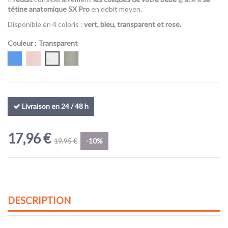
tétine anatomique SX Pro
en débit moyen.
Disponible en 4 coloris :
vert, bleu, transparent et rose.
Couleur
: Transparent
Bleu
Rose pastel
Transparent
vert kaki
Livraison en 24 / 48 h
17,96 €
19,95 €
-10%
DESCRIPTION