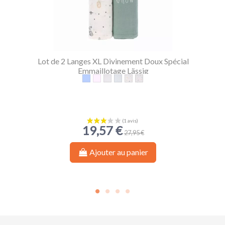
Lot de 2 Langes XL Divinement Doux Spécial
Emmaillotage Lässig
Baleine d'eau
Cygne d'eau
Lela Rose Clair
Lela Bleu Clair
Garden Explorer Tracteur
Garden Explorer Escargo
19,57 €
27,95 €
Ajouter au panier