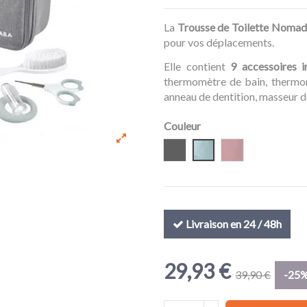
La
Trousse de Toilette Noma
pour vos déplacements.
Elle contient
9 accessoires i
thermomètre de bain, thermomè
anneau de dentition, masseur d
Couleur
Gris
Grey Blue
Old Pink
Livraison en 24 / 48h
29,93 €
39,90 €
-25