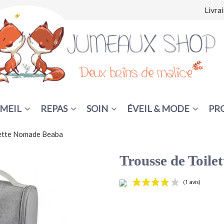
Livra
MEIL
REPAS
SOIN
ÉVEIL & MODE
PR
lette Nomade Beaba
Trousse de Toil