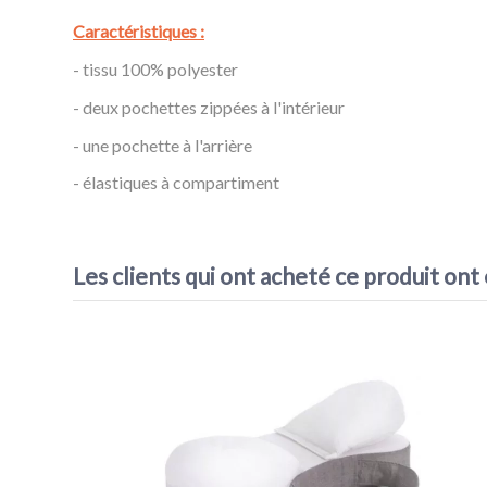
Caractéristiques :
- tissu 100% polyester
- deux pochettes zippées à l'intérieur
- une pochette à l'arrière
- élastiques à compartiment
Référence
Trousse Toilette Nomade Beaba
EAN13
3384349203276
Les clients qui ont acheté ce produit ont
VOIR L'ATTESTATION
Acheteur vérifié
Publié le 22/03/2021 à 22:56
(Date de commande : 09/02/2021)
Je l'ai offerte donc je n'en sais rien, mais je suis très contente d