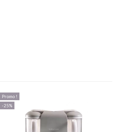
8
/10
Promo !
Basé sur 1 avis
-25%