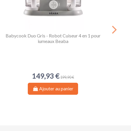
Babycook Duo Gris - Robot Cuiseur 4 en 1 pour
Pel
jumeaux Beaba
t
149,93 €
199,90 €
Ajouter au panier