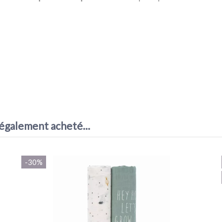
AVIS À PROPOS DU PRODUIT
1
 également acheté...
-30%
0
0
0
0
1★
2★
3★
4★
5★
e l’accueil que j'ai reçu au téléphone pour un souci de livraison.