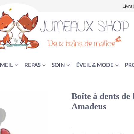
Livra
MEIL
REPAS
SOIN
ÉVEIL & MODE
PR
s
Boîte à dents de l
Amadeus