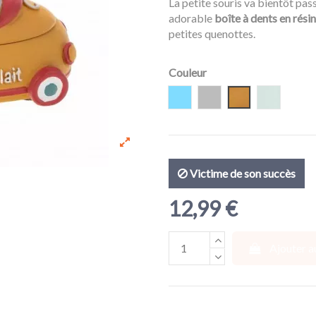
La petite souris va bientôt pas
adorable
boîte à dents en rési
petites quenottes.
Couleur
Turquoise
Gris clair
Moutarde
Menthe
Victime de son succès
12,99 €
Ajouter a