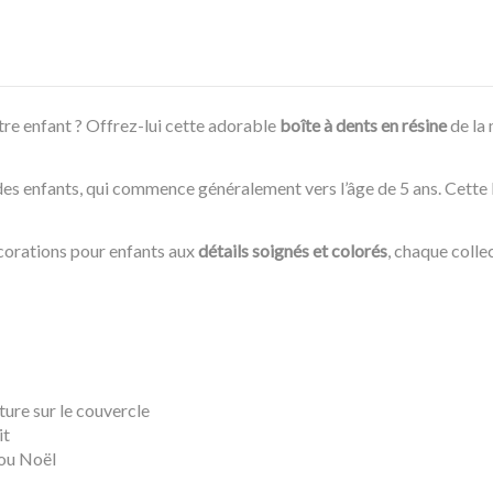
tre enfant ? Offrez-lui cette adorable
boîte à dents en résine
de la
es enfants, qui commence généralement vers l’âge de 5 ans. Cette b
corations pour enfants aux
détails soignés et colorés
, chaque colle
ture sur le couvercle
it
 ou Noël