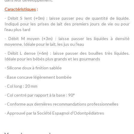
Caractéristiques
:
- Débit S lent (+0m) : laisse passer peu de quantité de liquide.
Indiqué pour les prises de lait des premiers jours de vie ou pour
l'eau plus tard
- Débit M moyen (+3m) : laisse passer les liquides à densité
moyenne. Idéale pour le lait, les jus ou l'eau
- Débit L dense (+6m) : laisse passer des bouilles très liquides.
Idéale pour les bébés plus grands et les gourmands
- Silicone doux à finition sablée
- Base concave légèrement bombée
- Col long : 20 mm
- Col centré par rapport à la base : 90°
- Conforme aux dernières recommandations professionnelles
- Approuvé par la Société Espagnol d'Odontpédiatres
Référence
Lot de 2 Tétines SX Pro - Suavinex
EAN13
8426420075398