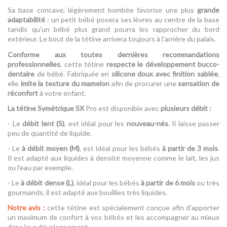
Sa base concave, légèrement bombée favorise une plus
grande
adaptabilité
: un petit bébé posera ses lèvres au centre de la base
tandis qu'un bébé plus grand pourra les rapprocher du bord
extérieur.
Le bout de la tétine arrivera toujours à l'arrière du palais.
Conforme aux toutes dernières recommandations
professionnelles
, cette tétine
respecte le développement bucco-
dentaire
de bébé. Fabriquée en
silicone doux avec finition sablée
,
elle
imite la texture du mamelon
afin de procurer une
sensation de
réconfort
à votre enfant.
La tétine Symétrique SX
Pro est disponible avec
plusieurs débit :
- Le
débit lent (S)
, est idéal pour les
nouveau-nés
. Il laisse passer
peu de quantité de liquide.
- Le
à débit moyen (M)
, est idéal pour les bébés
à partir de 3 mois
.
Il est adapté aux liquides à densité moyenne comme le lait, les jus
ou l'eau par exemple.
- Le
à débit dense (L)
, idéal pour les bébés
à partir de 6 mois
ou très
gourmands. il est adapté aux bouillies très liquides.
Notre avis :
cette tétine est spécialement conçue afin d'apporter
un maximum de confort à vos bébés et les accompagner au mieux
dans leur développement.