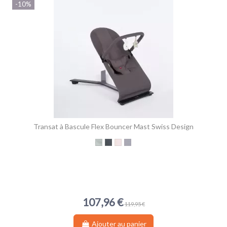
-10%
Transat à Bascule Flex Bouncer Mast Swiss Design
Light Grey
Dark Grey
Rose
Steel Blue
107,96 €
119,95 €
Ajouter au panier