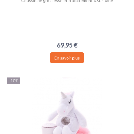
Coussin de grossesse et d’allaitement XXL - Jané
69,95 €
En savoir plus
-10%