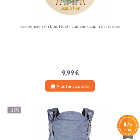
(1 avis)
Suspension en bois Noël - Jumeaux sapin et rennes
9,99 €
Ajouter au panier
-10%
9.7
/10
731 AVIS